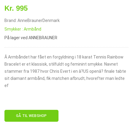
Kr. 995
Brand: AnneBraunerDenmark
Smykker : Armbånd
På lager ved ANNEBRAUNER
Â Armbåndet har fået en forgyldning i 18 karat Tennis Rainbow
Bracelet er et klassisk, stilfuldt og feminint smykke. Navnet
stammer fra 1987 hvor Chris Evert i en â?US openâ? finale tabte
sit diamant armbånd, fik matchen afbrudt, hvorefter man ledte
ef
GÅ TIL WEBSHOP