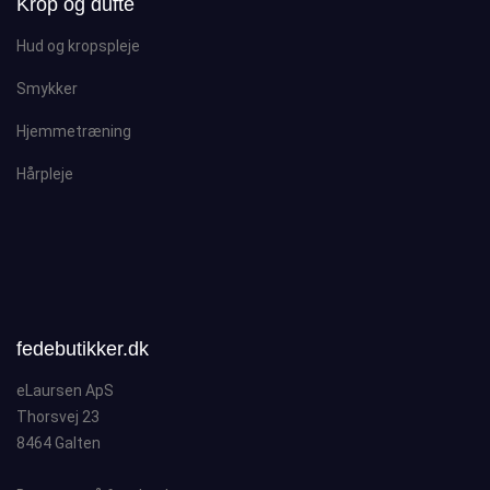
Krop og dufte
Hud og kropspleje
Smykker
Hjemmetræning
Hårpleje
fedebutikker.dk
eLaursen ApS
Thorsvej 23
8464 Galten