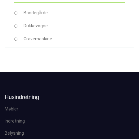
Bondegårde
Dukkevogne
Gravemaskine
Husindretning
Møbler
Indretning
Belysning