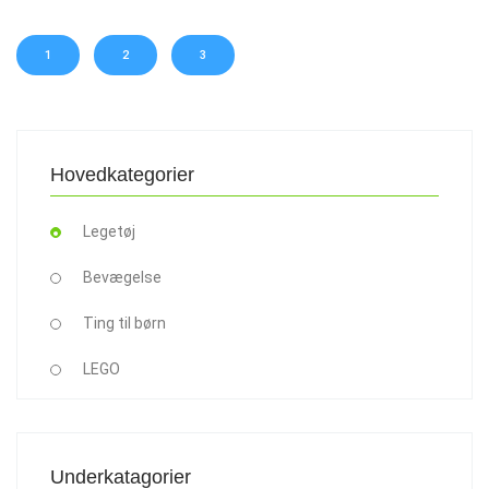
1
2
3
Hovedkategorier
Legetøj
Bevægelse
Ting til børn
LEGO
Underkatagorier