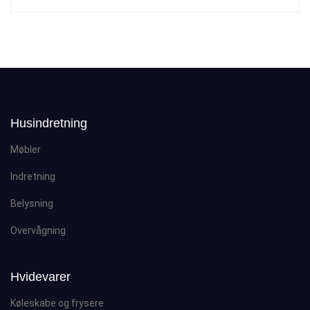
Husindretning
Møbler
Indretning
Belysning
Overvågning
Hvidevarer
Køleskabe og frysere