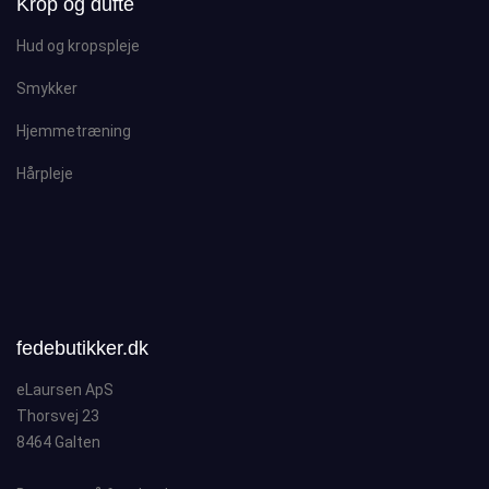
Krop og dufte
Hud og kropspleje
Smykker
Hjemmetræning
Hårpleje
fedebutikker.dk
eLaursen ApS
Thorsvej 23
8464 Galten