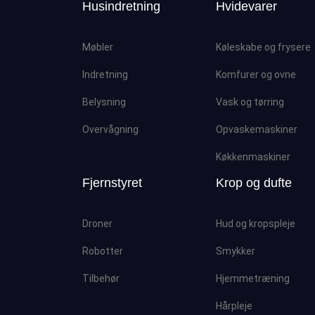
Husindretning
Hvidevarer
Møbler
Køleskabe og frysere
Indretning
Komfurer og ovne
Belysning
Vask og tørring
Overvågning
Opvaskemaskiner
Køkkenmaskiner
Fjernstyret
Krop og dufte
Droner
Hud og kropspleje
Robotter
Smykker
Tilbehør
Hjemmetræning
Hårpleje