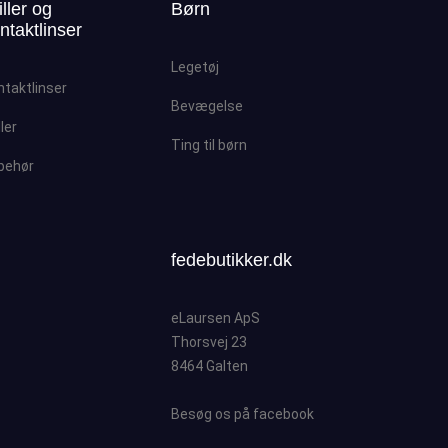
iller og
Børn
ntaktlinser
Legetøj
ntaktlinser
Bevægelse
ller
Ting til børn
lbehør
fedebutikker.dk
eLaursen ApS
Thorsvej 23
8464 Galten
Besøg os på facebook