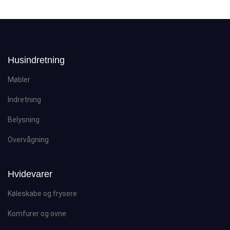
Husindretning
Møbler
Indretning
Belysning
Overvågning
Hvidevarer
Køleskabe og frysere
Komfurer og ovne