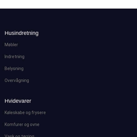
Husindretning
Møbler
Indretning
Belysning
Overvågning
Hvidevarer
Køleskabe og frysere
Komfurer og ovne
Vask og tørring