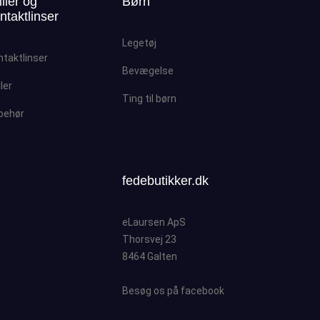
iller og
Børn
ntaktlinser
Legetøj
ntaktlinser
Bevægelse
ller
Ting til børn
lbehør
fedebutikker.dk
eLaursen ApS
Thorsvej 23
8464 Galten
Besøg os på facebook