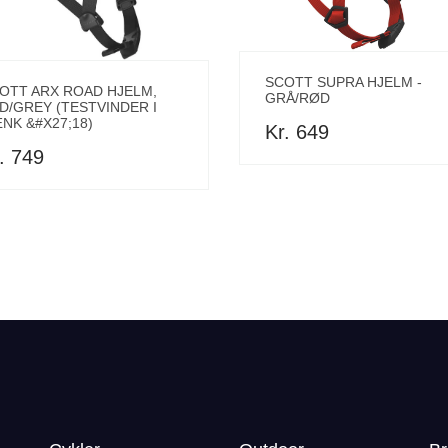
SCOTT SUPRA HJELM -
OTT ARX ROAD HJELM,
GRÅ/RØD
D/GREY (TESTVINDER I
NK &#X27;18)
Kr. 649
. 749