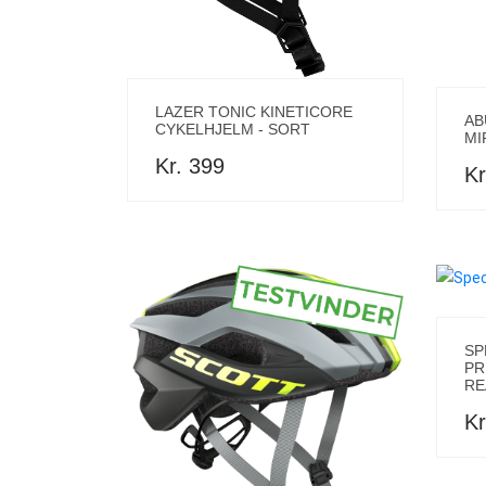
LAZER TONIC KINETICORE
AB
CYKELHJELM - SORT
MI
Kr. 399
Kr
SP
PR
RE
Kr