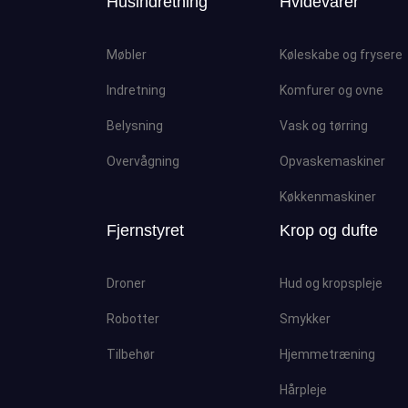
Husindretning
Hvidevarer
Møbler
Køleskabe og frysere
Indretning
Komfurer og ovne
Belysning
Vask og tørring
Overvågning
Opvaskemaskiner
Køkkenmaskiner
Fjernstyret
Krop og dufte
Droner
Hud og kropspleje
Robotter
Smykker
Tilbehør
Hjemmetræning
Hårpleje