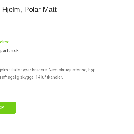
Hjelm, Polar Matt
jelme
xperten.dk
jelm til alle typer brugere. Nem skruejustering, højt
 aftagelig skygge. 14 luftkanaler.
OP