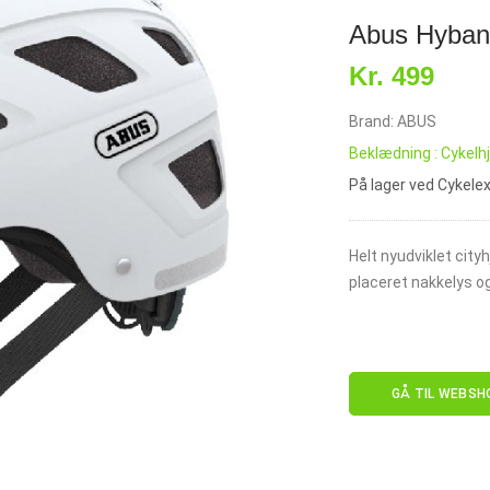
Abus Hyban 
Kr. 499
Brand: ABUS
Beklædning : Cykelh
På lager ved Cykele
Helt nyudviklet cityh
placeret nakkelys og
GÅ TIL WEBSH