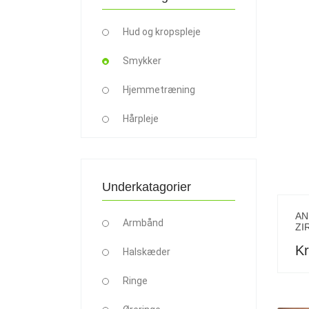
Hud og kropspleje
Smykker
Hjemmetræning
Hårpleje
Underkatagorier
AN
Armbånd
ZI
Kr
Halskæder
Ringe