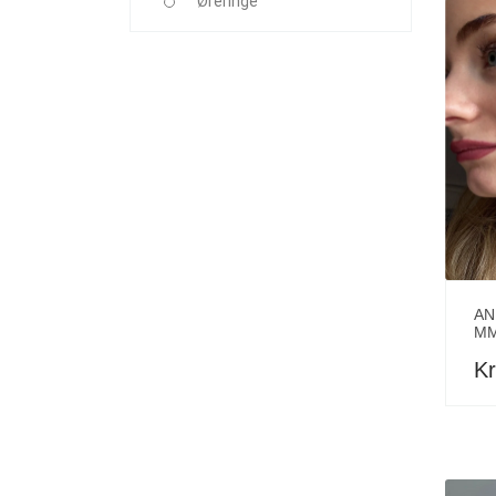
Øreringe
AN
MM
Kr