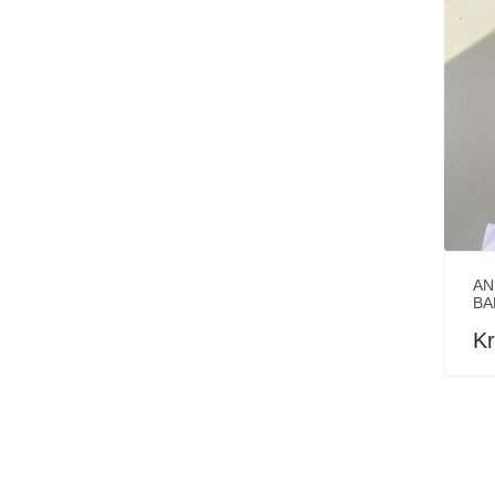
AN
BA
Kr