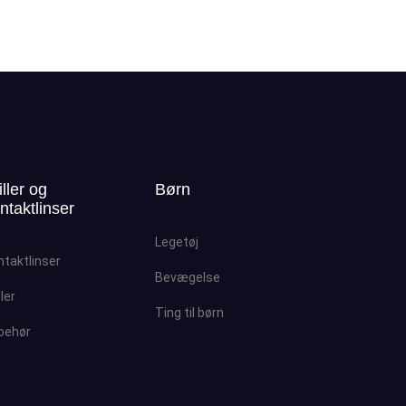
iller og
Børn
ntaktlinser
Legetøj
ntaktlinser
Bevægelse
ller
Ting til børn
lbehør