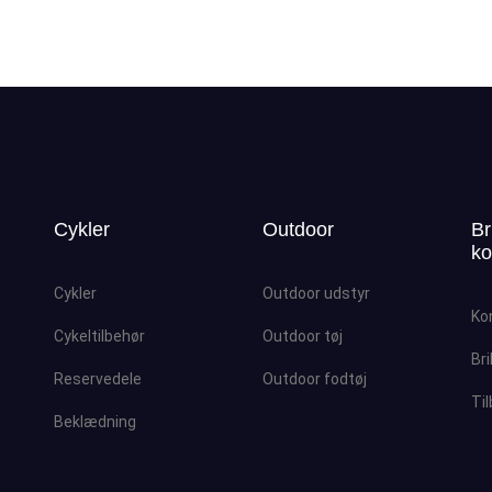
Cykler
Outdoor
Br
ko
Cykler
Outdoor udstyr
Ko
Cykeltilbehør
Outdoor tøj
Bri
Reservedele
Outdoor fodtøj
Ti
Beklædning