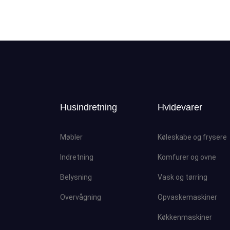
Husindretning
Hvidevarer
Møbler
Køleskabe og frysere
Indretning
Komfurer og ovne
Belysning
Vask og tørring
Overvågning
Opvaskemaskiner
Køkkenmaskiner