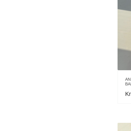
AN
BA
Kr