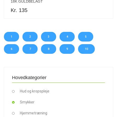
18K GULDBELAGT
Kr. 135
1
2
3
4
5
6
7
8
9
10
Hovedkategorier
Hud og kropspleje
Smykker
Hjemmetræning