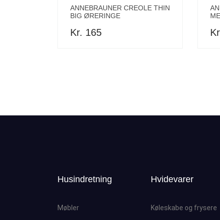
ANNEBRAUNER CREOLE THIN
AN
BIG ØRERINGE
ME
Kr. 165
Kr
Husindretning
Hvidevarer
Møbler
Køleskabe og frysere