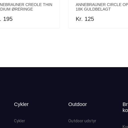
NEBRAUNER CREOLE THIN
ANNEBRAUNER CIRCLE O
DIUM ØRERINGE
18K GULDBELAGT
. 195
Kr. 125
Cykler
Outdoor
Br
ko
Cykler
Outdoor udstyr
Ko