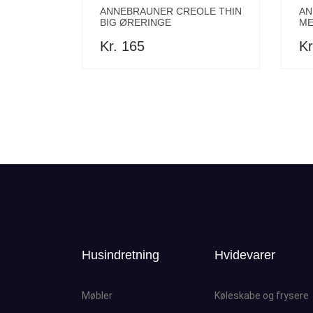
ANNEBRAUNER CREOLE THIN
AN
BIG ØRERINGE
ME
Kr. 165
Kr
Husindretning
Hvidevarer
Møbler
Køleskabe og frysere