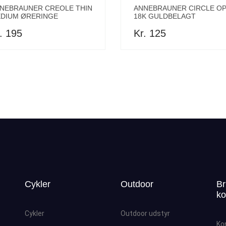
NEBRAUNER CREOLE THIN
ANNEBRAUNER CIRCLE O
DIUM ØRERINGE
18K GULDBELAGT
. 195
Kr. 125
Cykler
Outdoor
Br
ko
Cykler
Outdoor udstyr
Ko