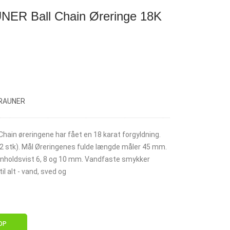
R Ball Chain Øreringe 18K
BRAUNER
ain øreringene har fået en 18 karat forgyldning.
 (2 stk). Mål Øreringenes fulde længde måler 45 mm.
enholdsvist 6, 8 og 10 mm. Vandfaste smykker
il alt - vand, sved og
OP