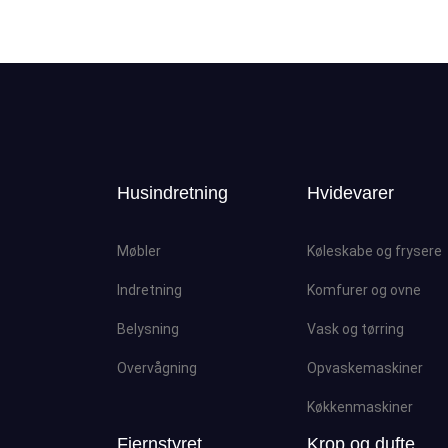
Husindretning
Hvidevarer
Møbler
Køleskabe og frysere
Indretning
Komfurer og ovne
Belysning
Vask og tørring
Overvågning
Opvaskemaskiner
Køkkenmaskiner
Fjernstyret
Krop og dufte