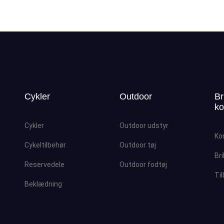
Cykler
Outdoor
Br
ko
Cykler
Outdoor udstyr
Ko
Cykeltilbehør
Outdoor tøj
Bri
Reservedele
Outdoor fodtøj
Ti
Beklædning