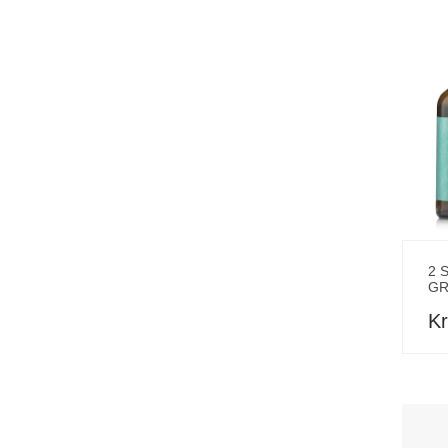
2 
GR
Kr