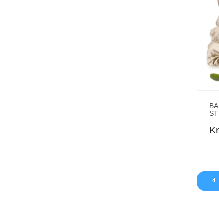
BA
ST
Kr
4