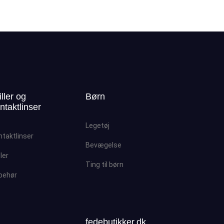
iller og
Børn
ntaktlinser
Legetøj
ntaktlinser
Bevægelse
ller
Ting til børn
lbehør
fedebutikker.dk