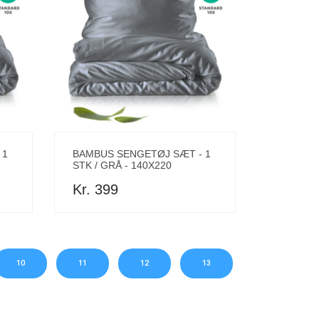
 1
BAMBUS SENGETØJ SÆT - 1
STK / GRÅ - 140X220
Kr. 399
10
11
12
13