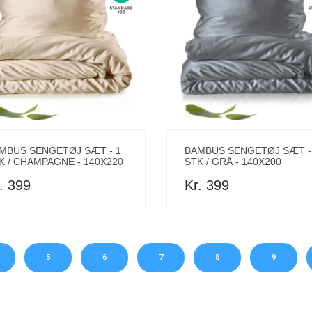
MBUS SENGETØJ SÆT - 1
BAMBUS SENGETØJ SÆT -
K / CHAMPAGNE - 140X220
STK / GRÅ - 140X200
. 399
Kr. 399
5
6
7
8
9