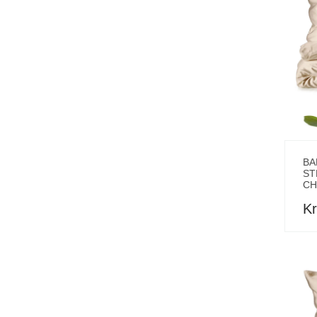
BA
ST
CH
Kr