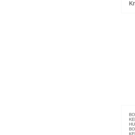
Kr
BO
KE
HU
BO
KE