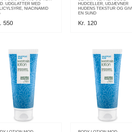
D. UDGLATTER MED
HUDCELLER, UDJÆVNER
LICYLSYRE, NIACINAMID
HUDENS TEKSTUR OG GIV
G
EN SUND
. 550
Kr. 120
DY LOTION MOD
BODY LOTION MOD