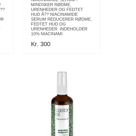
U
MINDSKER RØDME,
??
URENHEDER OG FEDTET
HUD Â?? NIACINAMIDE
ØR
SERUM REDUCERER RØDME,
FEDTET HUD OG
D
URENHEDER. INDEHOLDER
10% NIACINAMI
Kr. 300