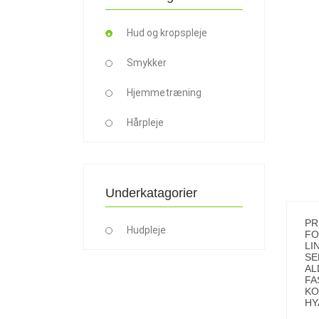
Hud og kropspleje
Smykker
Hjemmetræning
Hårpleje
Underkatagorier
PR
Hudpleje
FO
LI
SE
AL
FA
KO
HY