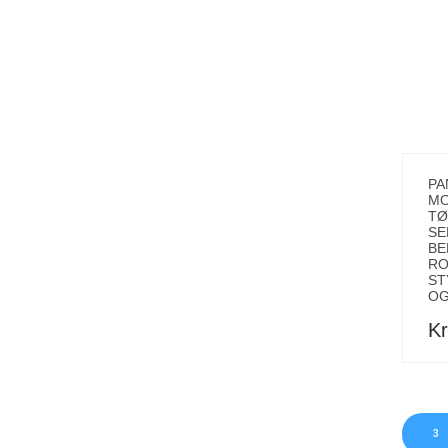
PA
MO
TØ
SE
BE
RO
ST
OG
Kr
3