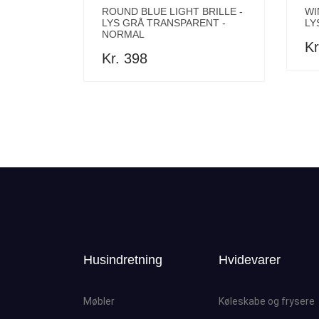
ROUND BLUE LIGHT BRILLE -
WI
LYS GRÅ TRANSPARENT -
LY
NORMAL
Kr
Kr. 398
Husindretning
Hvidevarer
Møbler
Køleskabe og frysere