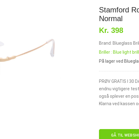
Stamford Ro
Normal
Kr. 398
Brand: Blueglass Bril
Briller : Blue light bril
På lager ved Bluegl
PRØV GRATIS I 30 DAG
endnu vigtigere test
også oplever en posi
Klarna ved kassen og
GÅ TIL WEBSH