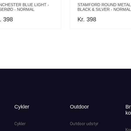
NCHESTER BLUE LIGHT -
STAMFORD ROUND METAL 
SERØD - NORMAL
BLACK & SILVER - NORMAL
. 398
Kr. 398
Cykler
Outdoor
Br
ko
Cykler
Outdoor udstyr
Ko