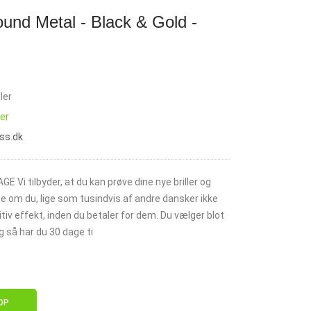
und Metal - Black & Gold -
ler
ler
ass.dk
E Vi tilbyder, at du kan prøve dine nye briller og
e om du, lige som tusindvis af andre dansker ikke
tiv effekt, inden du betaler for dem. Du vælger blot
 så har du 30 dage ti
OP