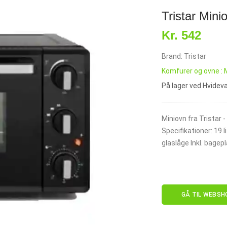
Tristar Mini
Kr. 542
Brand: Tristar
Komfurer og ovne : 
På lager ved Hvide
Miniovn fra Tristar 
Specifikationer: 19
glaslåge Inkl. bagepl
GÅ TIL WEBSH