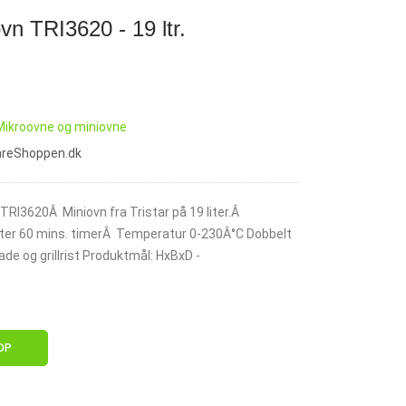
ovn TRI3620 - 19 ltr.
Mikroovne og miniovne
vareShoppen.dk
- TRI3620Â Miniovn fra Tristar på 19 liter.Â
 liter 60 mins. timerÂ Temperatur 0-230Â°C Dobbelt
ade og grillrist Produktmål: HxBxD -
OP