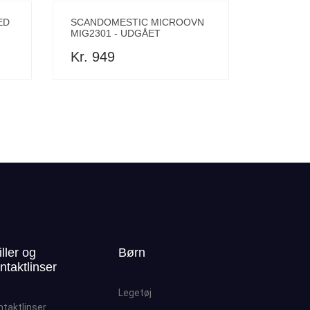
ED
SCANDOMESTIC MICROOVN
MIG2301 - UDGÅET
Kr. 949
iller og
Børn
ntaktlinser
Legetøj
ntaktlinser