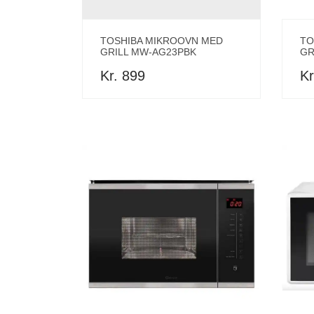
TOSHIBA MIKROOVN MED
TO
GRILL MW-AG23PBK
GR
Kr. 899
Kr