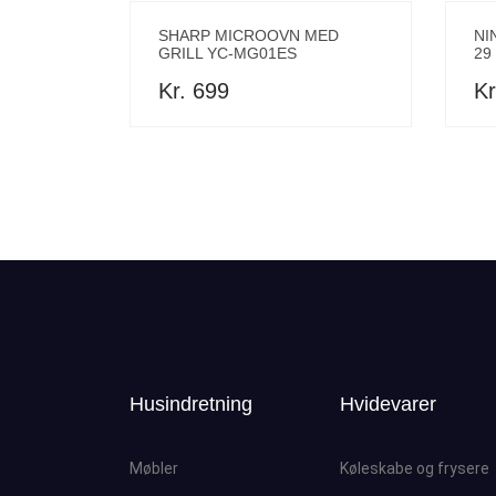
SHARP MICROOVN MED
NI
GRILL YC-MG01ES
29
Kr. 699
Kr
Husindretning
Hvidevarer
Møbler
Køleskabe og frysere