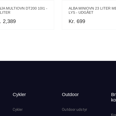
NJA MULTIOVN DT200 10I1 -
ALBA MINIOVN 23 LITER M
 LITER
LYS - UDGÅET
. 2,389
Kr. 699
Cykler
Outdoor
Br
ko
Cykler
Outdoor udstyr
Ko