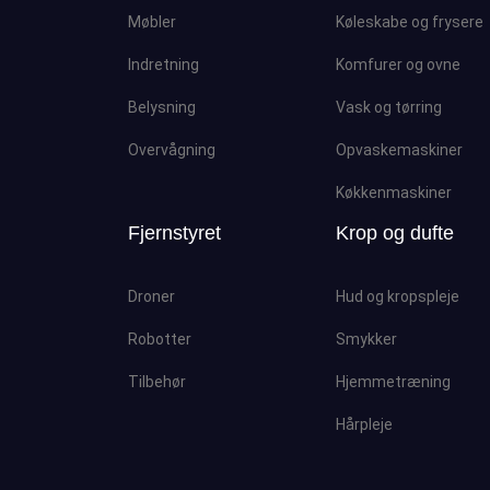
Møbler
Køleskabe og frysere
Indretning
Komfurer og ovne
Belysning
Vask og tørring
Overvågning
Opvaskemaskiner
Køkkenmaskiner
Fjernstyret
Krop og dufte
Droner
Hud og kropspleje
Robotter
Smykker
Tilbehør
Hjemmetræning
Hårpleje