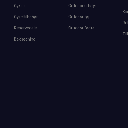
Cykler
Outdoor udstyr
Ko
Cykeltilbehør
Outdoor tøj
Bri
Reservedele
Outdoor fodtøj
Ti
Beklædning