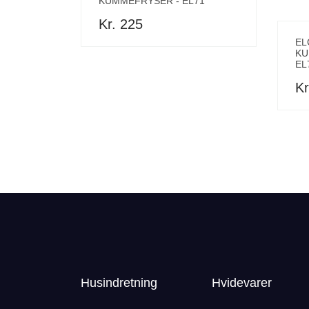
KUMMEFRYSER - EL71
Kr. 225
EL
KU
EL
Kr
Husindretning
Hvidevarer