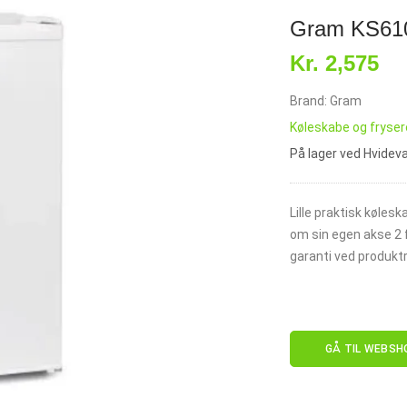
Gram KS610
Kr. 2,575
Brand: Gram
Køleskabe og fryser
På lager ved Hvide
Lille praktisk køles
om sin egen akse 2 f
garanti ved produkt
GÅ TIL WEBSH