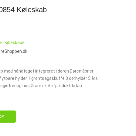
854 Køleskab
e : Køleskabe
vareShoppen.dk
kab med håndtaget integreret i døren Døren åbner
lytbare hylder 1 grøntsagsskuffe 3 dørhylder 5 års
registrering hos Gram.dk Se "produktdatab
OP