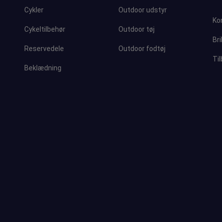
Cykler
Outdoor udstyr
Ko
Cykeltilbehør
Outdoor tøj
Bri
Reservedele
Outdoor fodtøj
Ti
Beklædning