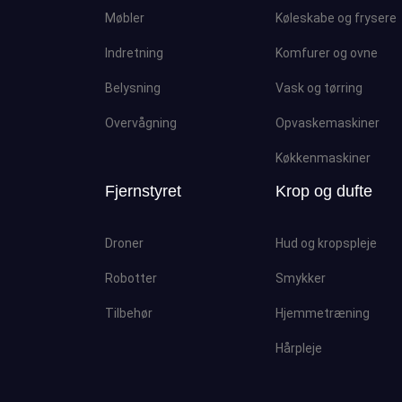
Møbler
Køleskabe og frysere
Indretning
Komfurer og ovne
Belysning
Vask og tørring
Overvågning
Opvaskemaskiner
Køkkenmaskiner
Fjernstyret
Krop og dufte
Droner
Hud og kropspleje
Robotter
Smykker
Tilbehør
Hjemmetræning
Hårpleje