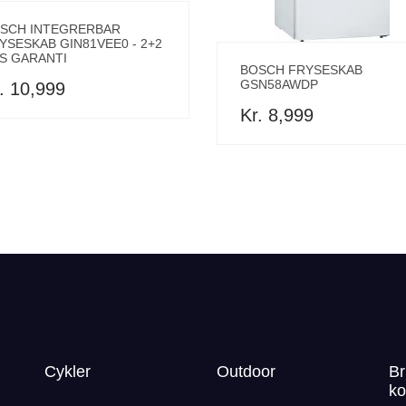
SCH INTEGRERBAR
YSESKAB GIN81VEE0 - 2+2
S GARANTI
BOSCH FRYSESKAB
GSN58AWDP
. 10,999
Kr. 8,999
Cykler
Outdoor
Br
ko