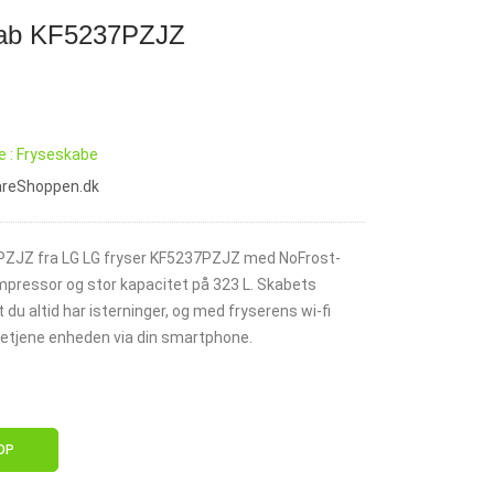
kab KF5237PZJZ
e : Fryseskabe
vareShoppen.dk
ZJZ fra LG LG fryser KF5237PZJZ med NoFrost-
ompressor og stor kapacitet på 323 L. Skabets
 du altid har isterninger, og med fryserens wi-fi
betjene enheden via din smartphone.
OP