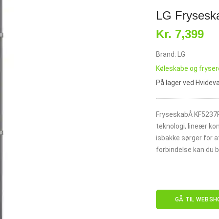
LG Fryses
Kr. 7,399
Brand: LG
Køleskabe og fryser
På lager ved Hvide
FryseskabÂ KF5237P
teknologi, lineær k
isbakke sørger for at
forbindelse kan du 
GÅ TIL WEBSH