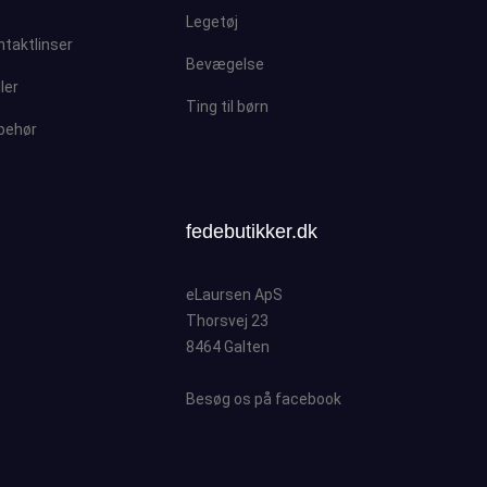
Legetøj
ntaktlinser
Bevægelse
ller
Ting til børn
lbehør
fedebutikker.dk
eLaursen ApS
Thorsvej 23
8464 Galten
Besøg os på facebook