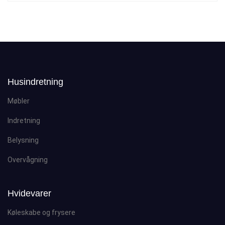
Husindretning
Møbler
Indretning
Belysning
Overvågning
Hvidevarer
Køleskabe og frysere