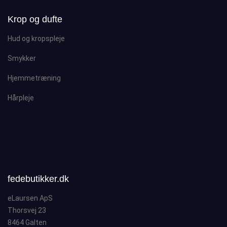
Krop og dufte
Hud og kropspleje
Smykker
Hjemmetræning
Hårpleje
fedebutikker.dk
eLaursen ApS
Thorsvej 23
8464 Galten