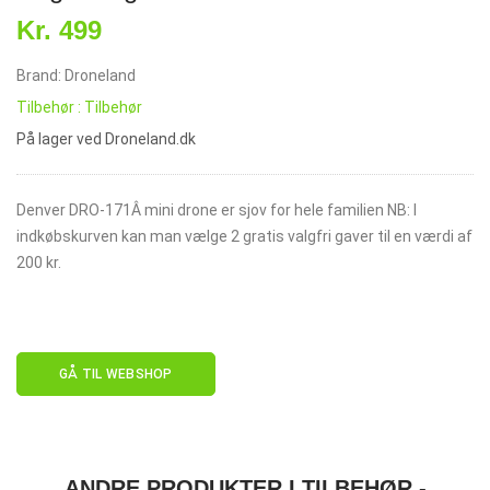
Kr. 499
Brand: Droneland
Tilbehør : Tilbehør
På lager ved Droneland.dk
Denver DRO-171Â mini drone er sjov for hele familien NB: I
indkøbskurven kan man vælge 2 gratis valgfri gaver til en værdi af
200 kr.
GÅ TIL WEBSHOP
ANDRE PRODUKTER I TILBEHØR -