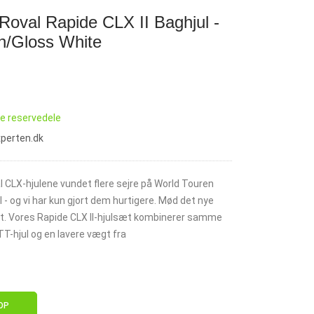
 Roval Rapide CLX II Baghjul -
n/Gloss White
se reservedele
xperten.dk
l CLX-hjulene vundet flere sejre på World Touren
 - og vi har kun gjort dem hurtigere. Mød det nye
æt. Vores Rapide CLX II-hjulsæt kombinerer samme
T-hjul og en lavere vægt fra
OP