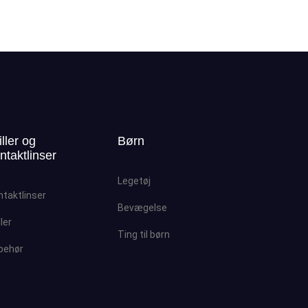
iller og
Børn
ntaktlinser
Legetøj
ntaktlinser
Bevægelse
ller
Ting til børn
lbehør