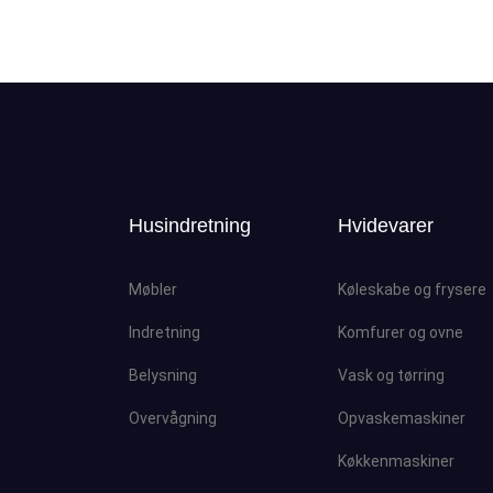
Husindretning
Hvidevarer
Møbler
Køleskabe og frysere
Indretning
Komfurer og ovne
Belysning
Vask og tørring
Overvågning
Opvaskemaskiner
Køkkenmaskiner