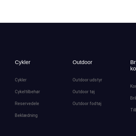
Cykler
Outdoor
Br
ko
Cykler
Outdoor udstyr
Ko
Cykeltilbehør
Outdoor tøj
Bri
Reservedele
Outdoor fodtøj
Ti
Beklædning