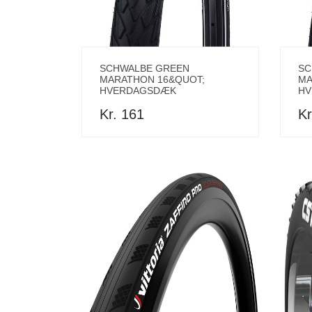
SCHWALBE GREEN
SC
MARATHON 16&QUOT;
MA
HVERDAGSDÆK
HV
Kr. 161
Kr