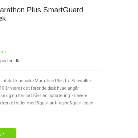
arathon Plus SmartGuard
æk
ldæk
xperten.dk
n af det klassiske Marathon Plus fra Schwalbe.
 10 år været det førende dæk hvad angår
se og nu har det fået en opdatering. - Lavere
stærket sider med &quot;anti-aging&quot; egen
OP