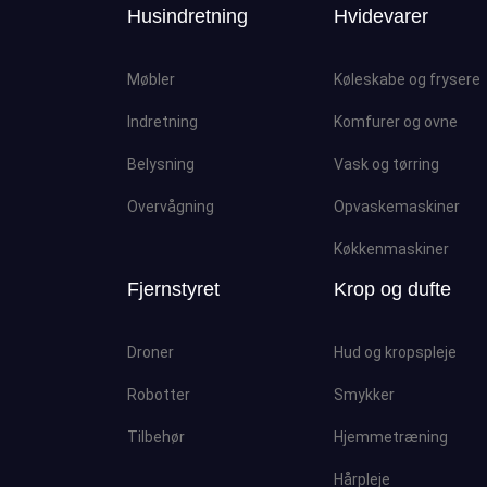
Husindretning
Hvidevarer
Møbler
Køleskabe og frysere
Indretning
Komfurer og ovne
Belysning
Vask og tørring
Overvågning
Opvaskemaskiner
Køkkenmaskiner
Fjernstyret
Krop og dufte
Droner
Hud og kropspleje
Robotter
Smykker
Tilbehør
Hjemmetræning
Hårpleje