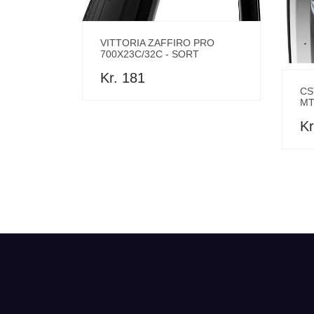
VITTORIA ZAFFIRO PRO
700X23C/32C - SORT
Kr. 181
CS
MT
Kr