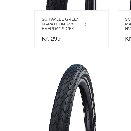
SCHWALBE GREEN
SC
MARATHON 24&QUOT;
MA
HVERDAGSDÆK
HV
Kr. 299
Kr