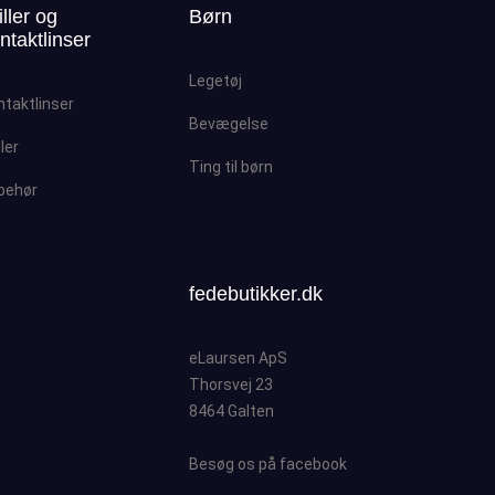
iller og
Børn
ntaktlinser
Legetøj
ntaktlinser
Bevægelse
ller
Ting til børn
lbehør
fedebutikker.dk
eLaursen ApS
Thorsvej 23
8464 Galten
Besøg os på facebook