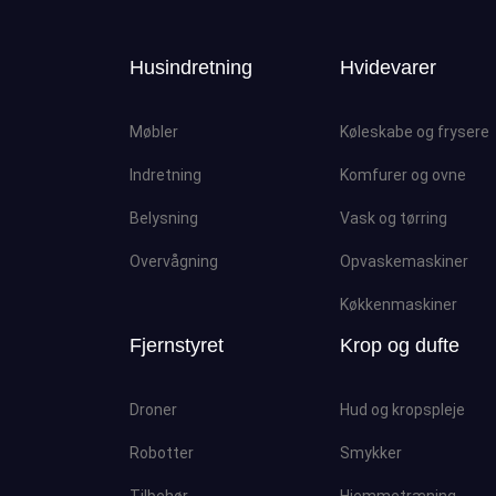
Husindretning
Hvidevarer
Møbler
Køleskabe og frysere
Indretning
Komfurer og ovne
Belysning
Vask og tørring
Overvågning
Opvaskemaskiner
Køkkenmaskiner
Fjernstyret
Krop og dufte
Droner
Hud og kropspleje
Robotter
Smykker
Tilbehør
Hjemmetræning