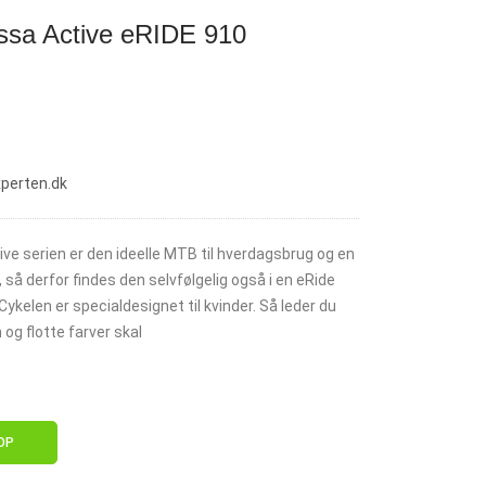
ssa Active eRIDE 910
xperten.dk
ve serien er den ideelle MTB til hverdagsbrug og en
 så derfor findes den selvfølgelig også i en eRide
kelen er specialdesignet til kvinder. Så leder du
 og flotte farver skal
OP