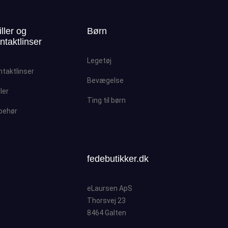
iller og
Børn
ntaktlinser
Legetøj
ntaktlinser
Bevægelse
ller
Ting til børn
lbehør
fedebutikker.dk
eLaursen ApS
Thorsvej 23
8464 Galten