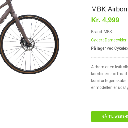
MBK Airborn
Kr. 4,999
Brand: MBK
Cykler : Damecykler
På lager ved Cykele
Airborn er en kvik al
kombinerer offroad
komfortegenskabern
er modellen er udst
GÅ TIL WEBSH