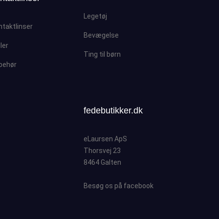
Legetøj
ntaktlinser
Bevægelse
ller
Ting til børn
lbehør
fedebutikker.dk
eLaursen ApS
Thorsvej 23
8464 Galten
Besøg os på facebook