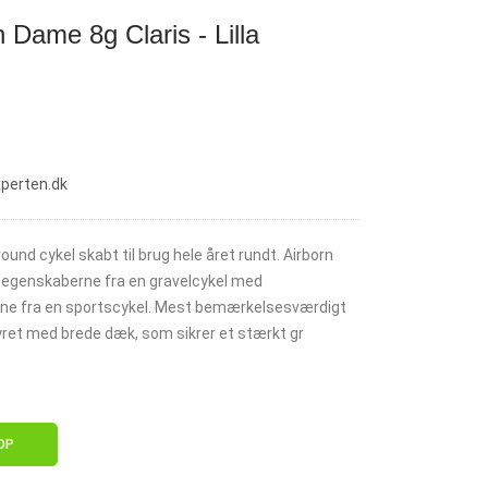
 Dame 8g Claris - Lilla
xperten.dk
lround cykel skabt til brug hele året rundt. Airborn
-egenskaberne fra en gravelcykel med
e fra en sportscykel. Mest bemærkelsesværdigt
yret med brede dæk, som sikrer et stærkt gr
OP