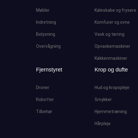
Møbler
Køleskabe og frysere
Indretning
Komfurer og ovne
Belysning
Vask og tørring
Overvågning
Opvaskemaskiner
Køkkenmaskiner
Fjernstyret
Krop og dufte
Droner
Hud og kropspleje
Robotter
Smykker
Tilbehør
Hjemmetræning
Hårpleje