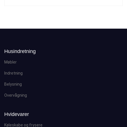
Husindretning
Møbler
Indretning
Belysning
Overvågning
Hvidevarer
Køleskabe og frysere