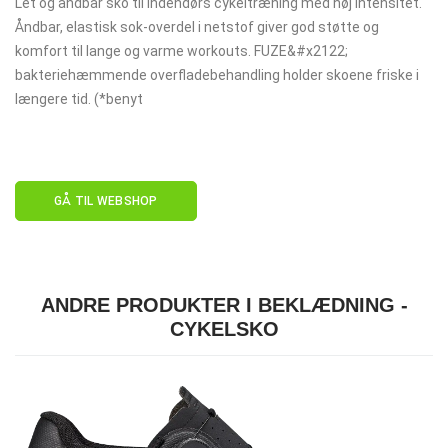
Let og åndbar sko til indendørs cykeltræning med høj intensitet.
Åndbar, elastisk sok-overdel i netstof giver god støtte og
komfort til lange og varme workouts. FUZE&#x2122;
bakteriehæmmende overfladebehandling holder skoene friske i
længere tid. (*benyt
GÅ TIL WEBSHOP
ANDRE PRODUKTER I BEKLÆDNING -
CYKELSKO