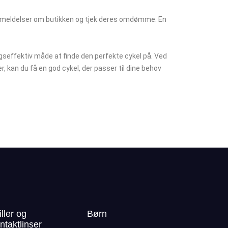
s anmeldelser om butikken og tjek deres omdømme. En
effektiv måde at finde den perfekte cykel på. Ved
, kan du få en god cykel, der passer til dine behov
iller og
Børn
ntaktlinser