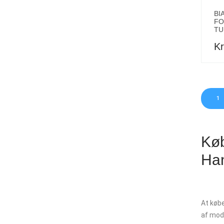
BI
FO
TU
Kr
1
Køb
Ha
At købe
af mode