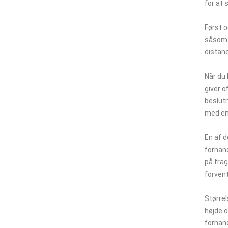
for at 
Først o
såsom m
distanc
Når du 
giver o
beslut
med en
En af d
forhand
på frag
forvent
Størrel
højde o
forhand