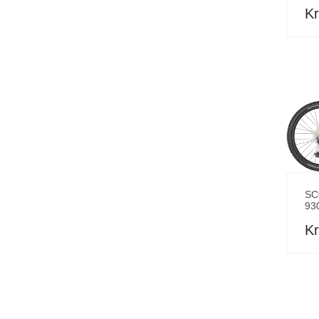
Kr
SC
93
Kr