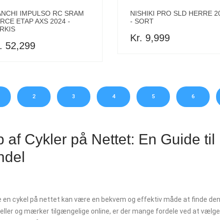
NISHIKI PRO SLD HERRE 2
ANCHI IMPULSO RC SRAM
- SORT
RCE ETAP AXS 2024 -
RKIS
Kr. 9,999
. 52,299
2
3
4
5
6
 af Cykler på Nettet: En Guide ti
ndel
 en cykel på nettet kan være en bekvem og effektiv måde at finde den 
ller og mærker tilgængelige online, er der mange fordele ved at vælge a