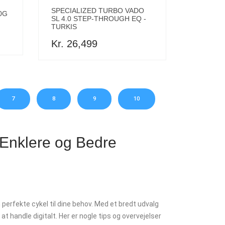
SPECIALIZED TURBO VADO
0G
SL 4.0 STEP-THROUGH EQ -
TURKIS
Kr. 26,499
7
8
9
10
l Enklere og Bedre
perfekte cykel til dine behov. Med et bredt udvalg
t handle digitalt. Her er nogle tips og overvejelser