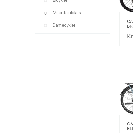
Elcykler
Mountainbikes
CA
Damecykler
BR
Kr
GA
EL