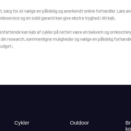
st, sørg for at vælge en pålidelig og anerkendt online forhandler. Læ
deservice og en solid garanti kan give ekstra tryghed i dit køb.
fattende kan køb af cykler på nettet være en bekvem og omkostnings
 din research, sammenligne muligheder og vælge en pålidelig forhandler
budget.;
Cykler
Outdoor
Br
ko