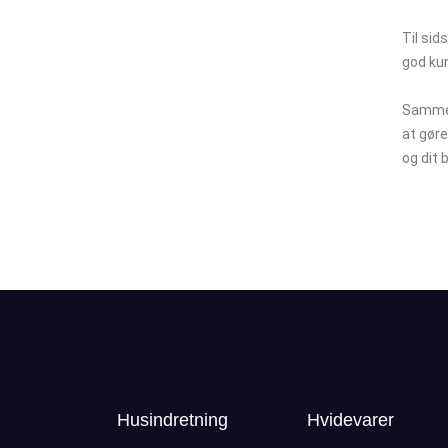
Til sid
god kun
Sammen
at gøre
og dit 
Husindretning
Hvidevarer