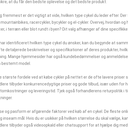
sikre, at du får den bedste oplevelse og det bedste produkt.
g fremmest er det vigtigt at vide, hvilken type cykel du leder efter. Der f
ountainbikes, racercykler, bycykler og el-cykler. Overvej, hvordan og h
er, i terræn eller blot rundt i byen? Dit valg afhænger af dine specifik
har identificeret hvilken type cykel du ønsker, kan du begynde at samm
fte detaljerede beskrivelser og specifikationer af deres produkter, hvil
ning. Mange hjemmesider har også kundebedømmelser og anmeldelser, s
 bestemt model.
e største fordele ved at købe cykler på nettet er de ofte lavere prise
lere tilbyder konkurrencedygtige priser og gode tilbud, især uden fo
tomkostninger og leveringstid. Tjek også forhandlerens returpolitik i tilf
ninger.
se og pasform er afgørende faktorer ved køb af en cykel. De fleste onl
g inseam mål. Hvis du er usikker på hvilken størrelse du skal vælge, ka
lere tilbyder også videoopkald eller chatsupport for at hjælpe dig med 