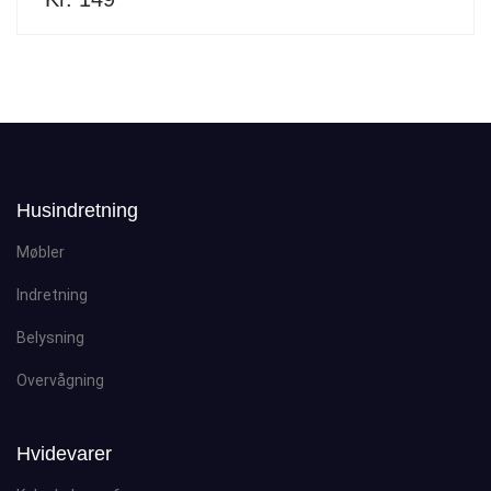
Husindretning
Møbler
Indretning
Belysning
Overvågning
Hvidevarer