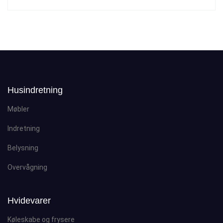
Husindretning
Møbler
Indretning
Belysning
Overvågning
Hvidevarer
Køleskabe og frysere