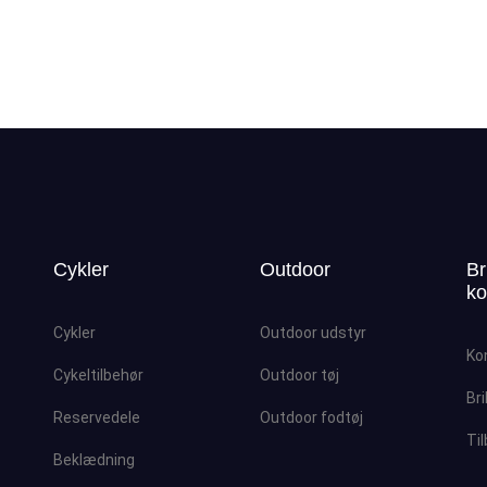
Cykler
Outdoor
Br
ko
Cykler
Outdoor udstyr
Ko
Cykeltilbehør
Outdoor tøj
Bri
Reservedele
Outdoor fodtøj
Ti
Beklædning