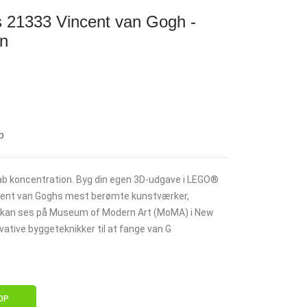
 21333 Vincent van Gogh -
en
p
kab koncentration. Byg din egen 3D-udgave i LEGO®
ncent van Goghs mest berømte kunstværker,
 kan ses på Museum of Modern Art (MoMA) i New
ovative byggeteknikker til at fange van G
OP