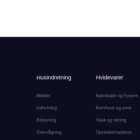
Husindretning
Hvidevarer
Møbler
Køleskabe og frysere
Indretning
Komfurer og ovne
Belysning
Vask og tørring
Overvågning
Opvaskemaskiner