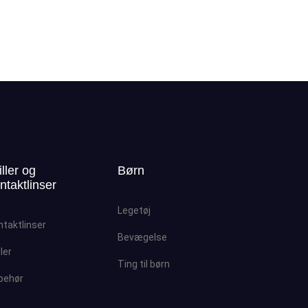
iller og
Børn
ntaktlinser
Legetøj
ntaktlinser
Bevægelse
ller
Ting til børn
lbehør