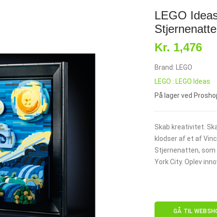
LEGO Ideas
Stjernenatt
Kr. 1,476
Brand: LEGO
LEGO : LEGO Ideas
På lager ved Prosho
Skab kreativitet. S
klodser af et af Vi
Stjernenatten, som
York City. Oplev inn
GÅ TIL WEBSH