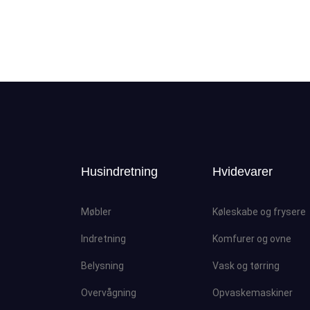
Husindretning
Hvidevarer
Møbler
Køleskabe og frysere
Indretning
Komfurer og ovne
Belysning
Vask og tørring
Overvågning
Opvaskemaskiner