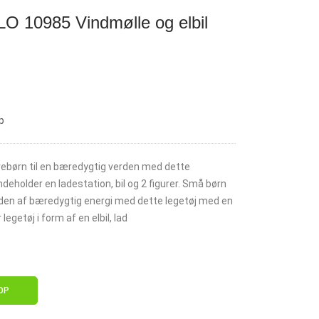
 10985 Vindmølle og elbil
p
ebørn til en bæredygtig verden med dette
ndeholder en ladestation, bil og 2 figurer. Små børn
den af bæredygtig energi med dette legetøj med en
legetøj i form af en elbil, lad
OP