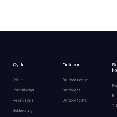
Cykler
Outdoor
Br
ko
Cykler
Outdoor udstyr
Ko
Cykeltilbehør
Outdoor tøj
Bri
Reservedele
Outdoor fodtøj
Ti
Beklædning