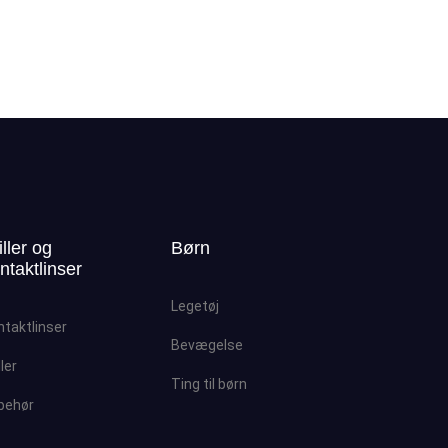
iller og
Børn
ntaktlinser
Legetøj
ntaktlinser
Bevægelse
ller
Ting til børn
lbehør