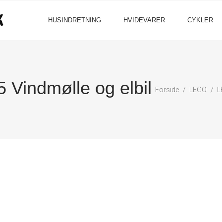
HUSINDRETNING
HVIDEVARER
CYKLER
indmølle og elbil
Forside
LEGO
L