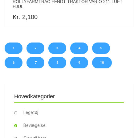
ROLLYFARMTRAC FENDT TRAKTOR VARIO 211 LUFT
HJUL
Kr. 2,100
1
2
3
4
5
6
7
8
9
10
Hovedkategorier
Legetøj
Bevægelse