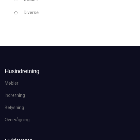
Diverse
Husindretning
Møbler
Indretning
Belysning
Overvågning