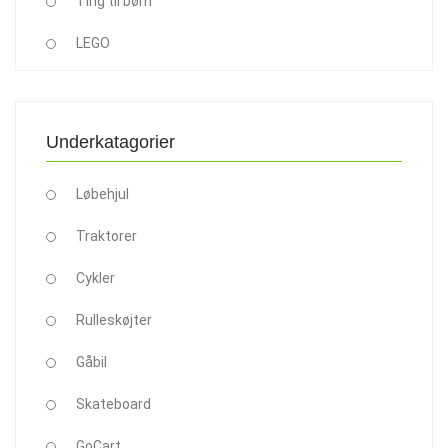
Ting til børn
LEGO
Underkatagorier
Løbehjul
Traktorer
Cykler
Rulleskøjter
Gåbil
Skateboard
GoCart