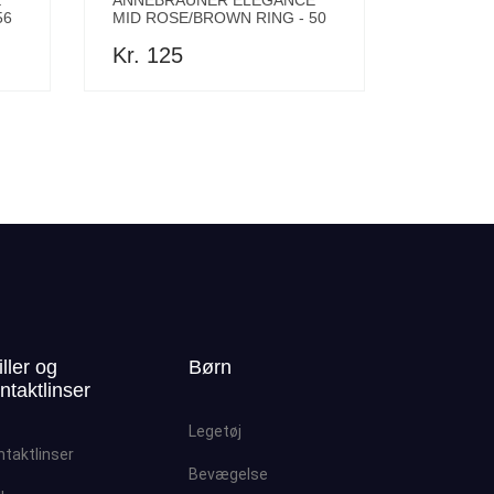
E
ANNEBRAUNER ELEGANCE
56
MID ROSE/BROWN RING - 50
Kr. 125
iller og
Børn
ntaktlinser
Legetøj
ntaktlinser
Bevægelse