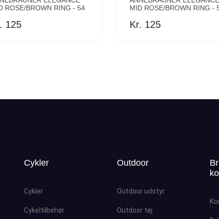
NEBRAUNER ELEGANCE
ANNEBRAUNER ELEGANC
D ROSE/BROWN RING - 54
MID ROSE/BROWN RING - 
. 125
Kr. 125
Cykler
Outdoor
Br
ko
Cykler
Outdoor udstyr
Ko
Cykeltilbehør
Outdoor tøj