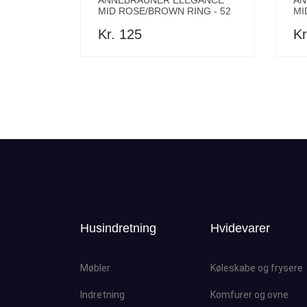
ANNEBRAUNER ELEGANCE
AN
MID ROSE/BROWN RING - 52
MI
Kr. 125
Kr
Husindretning
Hvidevarer
Møbler
Køleskabe og frysere
Indretning
Komfurer og ovne