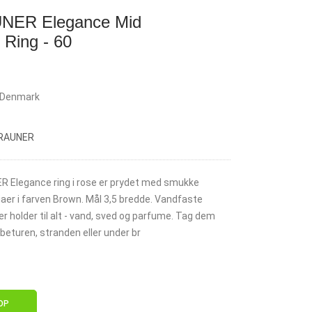
ER Elegance Mid
Ring - 60
rDenmark
BRAUNER
Elegance ring i rose er prydet med smukke
iaer i farven Brown. Mål 3,5 bredde. Vandfaste
 holder til alt - vand, sved og parfume. Tag dem
øbeturen, stranden eller under br
OP