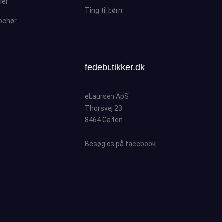
ller
Ting til børn
lbehør
fedebutikker.dk
eLaursen ApS
Thorsvej 23
8464 Galten
Besøg os på facebook