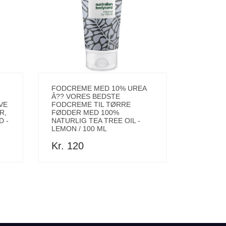
FODCREME MED 10% UREA
Â?? VORES BEDSTE
VE
FODCREME TIL TØRRE
R,
FØDDER MED 100%
 -
NATURLIG TEA TREE OIL -
LEMON / 100 ML
Kr. 120