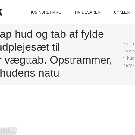
HUSINDRETNING
HVIDEVARER
CYKLER
p hud og tab af fylde
dplejesæt til
Forsi
mod sl
er vægttab. Opstrammer,
til hu
gensk
 hudens natu