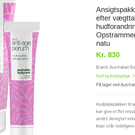
Ansigtspakk
efter vægtta
hudforandrin
Opstrammer,
natu
Kr. 830
Brand: Australian B
Hud og kropspleje : 
På lager ved Austra
Hudplejepakken til 
kan give et flot res
andet. Ansigtet virk
linjer står tydeliger