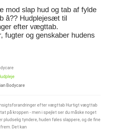
e mod slap hud og tab af fylde
b â?? Hudplejesæt til
ger efter vægttab.
 fugter og genskaber hudens
odycare
Hudpleje
lian Bodycare
ansigtsforandringer efter vægttab Hurtigt vægttab
ultat på kroppen - men i spejlet ser du måske noget
er pludselig tyndere, huden føles slappere, og de fine
e frem. Det kan