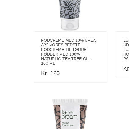
FODCREME MED 10% UREA
LU
Â?? VORES BEDSTE
UD
FODCREME TIL TØRRE
LU
FØDDER MED 100%
HO
NATURLIG TEA TREE OIL -
PÅ
100 ML
Kr
Kr. 120