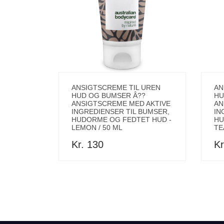
ANSIGTSCREME TIL UREN
AN
HUD OG BUMSER Â??
HU
ANSIGTSCREME MED AKTIVE
AN
INGREDIENSER TIL BUMSER,
IN
HUDORME OG FEDTET HUD -
HU
LEMON / 50 ML
TE
Kr. 130
Kr