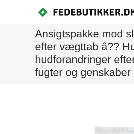
Ansigtspakke mod sla
efter vægttab â?? Hu
hudforandringer eft
fugter og genskaber