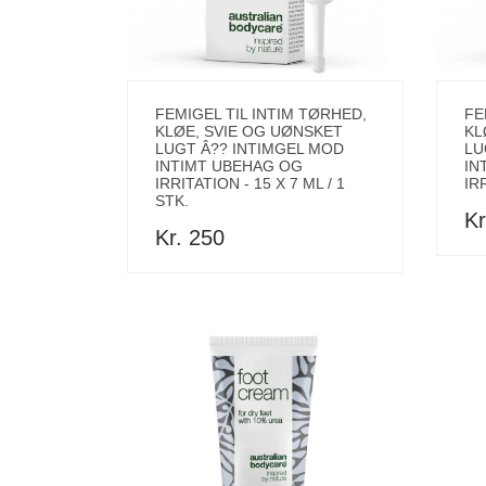
FEMIGEL TIL INTIM TØRHED,
FE
KLØE, SVIE OG UØNSKET
KL
LUGT Â?? INTIMGEL MOD
LU
INTIMT UBEHAG OG
IN
IRRITATION - 15 X 7 ML / 1
IR
STK.
Kr
Kr. 250