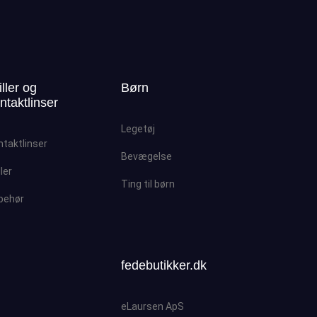
iller og
Børn
ntaktlinser
Legetøj
ntaktlinser
Bevægelse
ller
Ting til børn
lbehør
fedebutikker.dk
eLaursen ApS