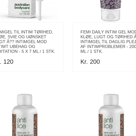
MIGEL TIL INTIM TØRHED,
FEMI DAILY INTIM GEL MO
ØE, SVIE OG UØNSKET
KLØE, LUGT OG TØRHED 
GT Â?? INTIMGEL MOD
INTIMGEL TIL DAGLIG PLE
TIMT UBEHAG OG
AF INTIMPROBLEMER - 20
RITATION - 5 X 7 ML / 1 STK.
ML / 1 STK.
. 120
Kr. 200