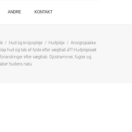
ANDRE
KONTAKT
de
Hud og kropspleje
Hudpleje
Ansigtspakke
ap hud og tab af fylde efter vægttab â?? Hudplejesæt
dforandringer efter vægttab. Opstrammer, fugter og
aber hudens natu