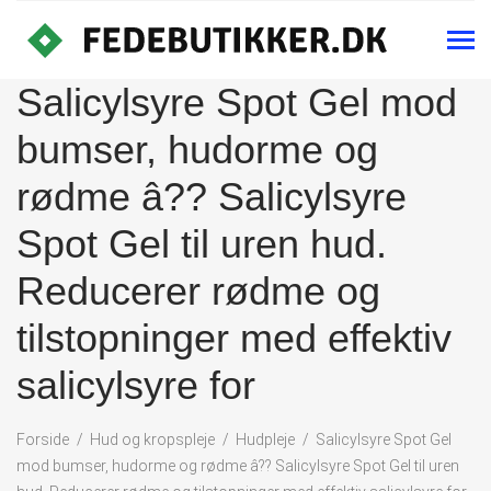
Salicylsyre Spot Gel mod
bumser, hudorme og
rødme â?? Salicylsyre
Spot Gel til uren hud.
Reducerer rødme og
tilstopninger med effektiv
salicylsyre for
Forside
Hud og kropspleje
Hudpleje
Salicylsyre Spot Gel
mod bumser, hudorme og rødme â?? Salicylsyre Spot Gel til uren