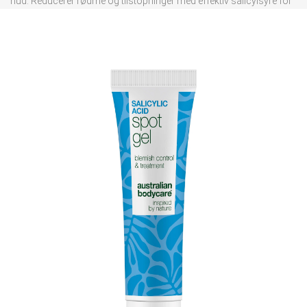
hud. Reducerer rødme og tilstopninger med effektiv salicylsyre for