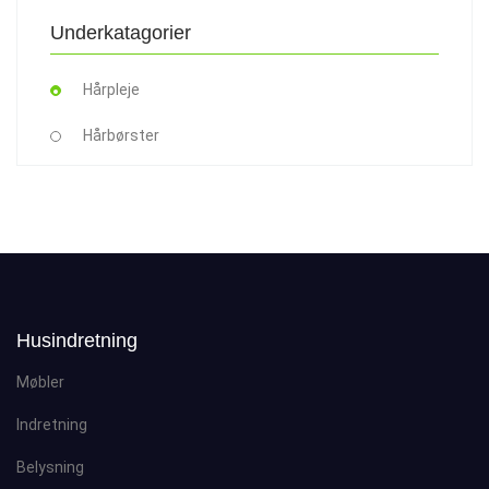
Underkatagorier
Hårpleje
Hårbørster
Husindretning
Møbler
Indretning
Belysning