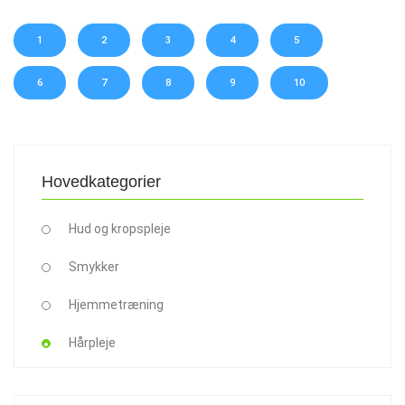
1
2
3
4
5
6
7
8
9
10
Hovedkategorier
Hud og kropspleje
Smykker
Hjemmetræning
Hårpleje