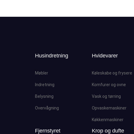
Husindretning
Hvidevarer
Møbler
Køleskabe og frysere
Indretning
Komfurer og ovne
Belysning
Vask og tørring
Overvågning
Opvaskemaskiner
Køkkenmaskiner
Fjernstyret
Krop og dufte