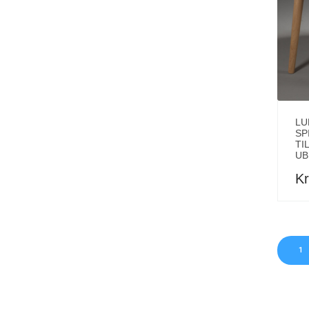
LU
SP
TI
UB
Kr
1