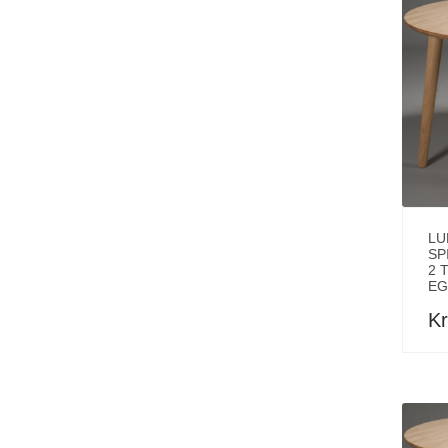
LU
SP
2 
EG
Kr