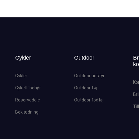
Cykler
Outdoor
Br
ko
Cykler
Outdoor udstyr
Ko
Cykeltilbehør
Outdoor tøj
Bri
Reservedele
Outdoor fodtøj
Ti
Beklædning