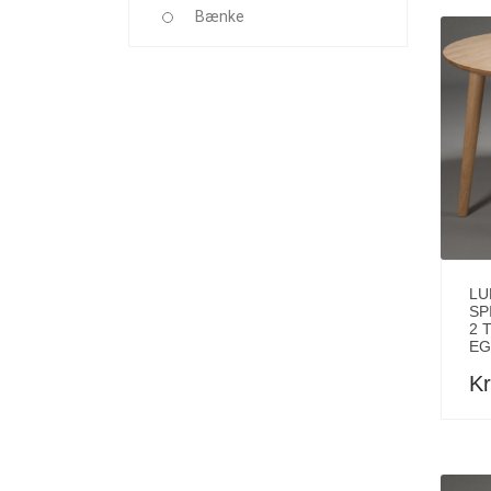
Bænke
LU
SP
2 
EG
Kr