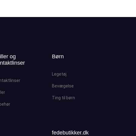
iller og
Børn
ntaktlinser
Legetøj
ntaktlinser
Bevægelse
ller
Ting til børn
lbehør
fedebutikker.dk