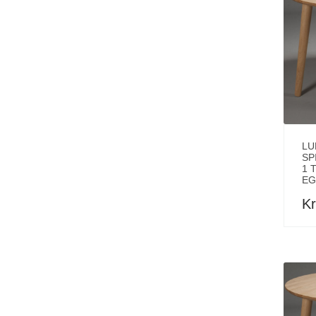
LU
SP
1 
EG
Kr