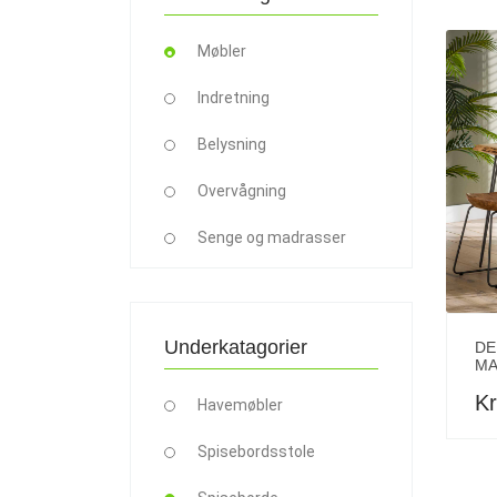
Møbler
Indretning
Belysning
Overvågning
Senge og madrasser
Underkatagorier
DE
MA
Kr
Havemøbler
Spisebordsstole