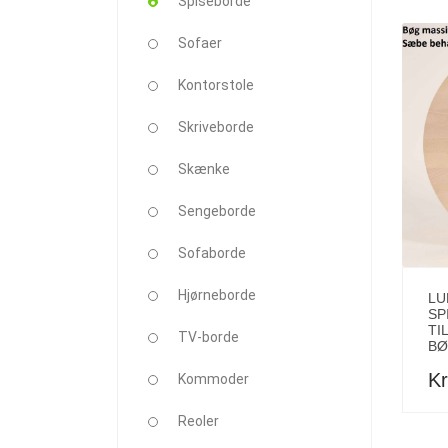
Spiseborde
Sofaer
Kontorstole
Skriveborde
Skænke
Sengeborde
Sofaborde
Hjørneborde
LU
SP
TI
TV-borde
BØ
Kr
Kommoder
Reoler