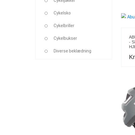
Cykeljakker
Cykelsko
Cykelbriller
AB
Cykelbukser
- 
HJ
Diverse beklædning
Kr