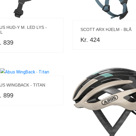
US HUD-Y M. LED LYS -
SCOTT ARX HJELM - BLÅ
L
Kr. 424
. 839
US WINGBACK - TITAN
. 899