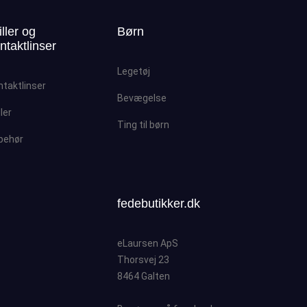
iller og
Børn
ntaktlinser
Legetøj
ntaktlinser
Bevægelse
ller
Ting til børn
lbehør
fedebutikker.dk
eLaursen ApS
Thorsvej 23
8464 Galten