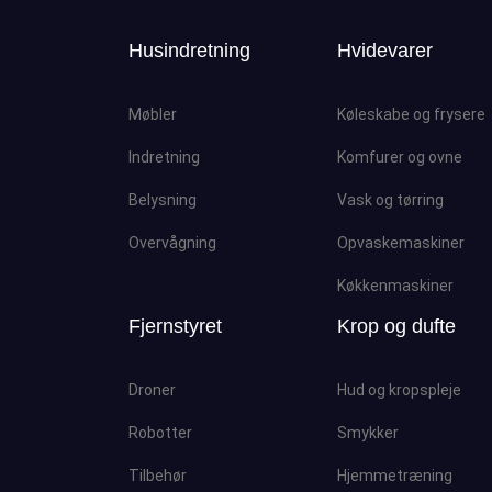
Husindretning
Hvidevarer
Møbler
Køleskabe og frysere
Indretning
Komfurer og ovne
Belysning
Vask og tørring
Overvågning
Opvaskemaskiner
Køkkenmaskiner
Fjernstyret
Krop og dufte
Droner
Hud og kropspleje
Robotter
Smykker
Tilbehør
Hjemmetræning