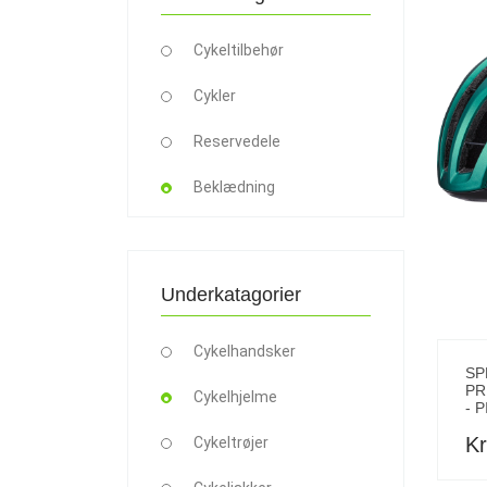
Cykeltilbehør
Cykler
Reservedele
Beklædning
Underkatagorier
Cykelhandsker
SP
PR
Cykelhjelme
- 
Kr
Cykeltrøjer