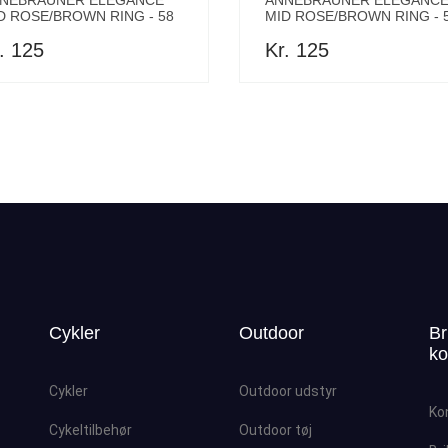
NEBRAUNER ELEGANCE
ANNEBRAUNER ELEGANC
D ROSE/BROWN RING - 58
MID ROSE/BROWN RING - 
. 125
Kr. 125
Cykler
Outdoor
Br
ko
Cykler
Outdoor udstyr
Ko
Cykeltilbehør
Outdoor tøj