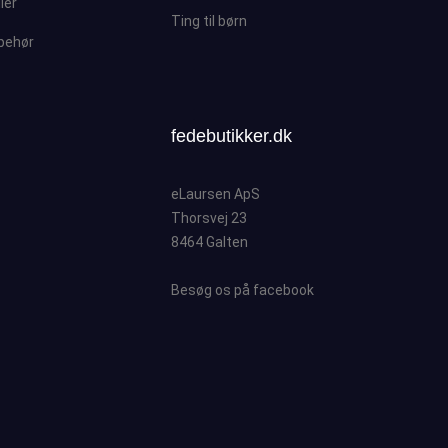
ller
Ting til børn
lbehør
fedebutikker.dk
eLaursen ApS
Thorsvej 23
8464 Galten
Besøg os på facebook