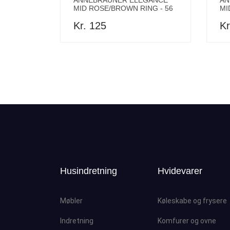
ANNEBRAUNER ELEGANCE
AN
MID ROSE/BROWN RING - 56
MI
Kr. 125
Kr
Husindretning
Hvidevarer
Møbler
Køleskabe og frysere
Indretning
Komfurer og ovne