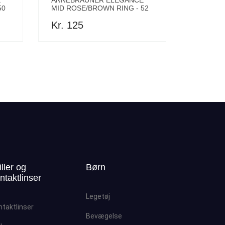
E
ANNEBRAUNER ELEGANCE
50
MID ROSE/BROWN RING - 52
Kr. 125
iller og
Børn
ntaktlinser
Legetøj
ntaktlinser
Bevægelse