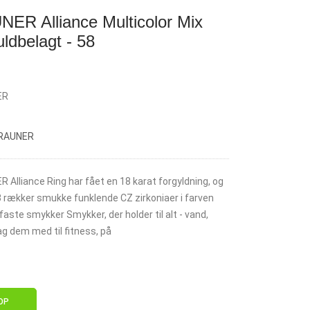
R Alliance Multicolor Mix
ldbelagt - 58
ER
BRAUNER
lliance Ring har fået en 18 karat forgyldning, og
3 rækker smukke funklende CZ zirkoniaer i farven
faste smykker Smykker, der holder til alt - vand,
g dem med til fitness, på
OP