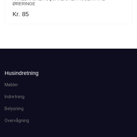
ØRERINGE
Kr. 85
Husindretning
Møbler
Indretning
Belysning
Overvågning