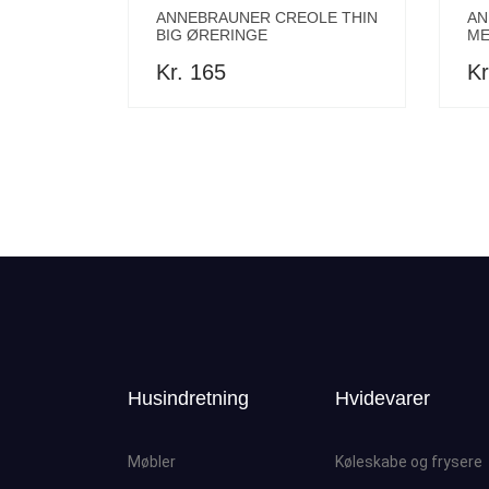
ANNEBRAUNER CREOLE THIN
AN
BIG ØRERINGE
ME
Kr. 165
Kr
Husindretning
Hvidevarer
Møbler
Køleskabe og frysere