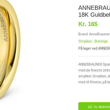
ANNEBRAUNE
18K Guldbel
Kr. 165
Brand: AnneBraune
Smykker : Øreringe
På lager ved ANNE
ANNEBRAUNER Sparkli
med de fineste zirk
smykker Smykker, der
med til fitness, på l
GÅ TIL WEBSH