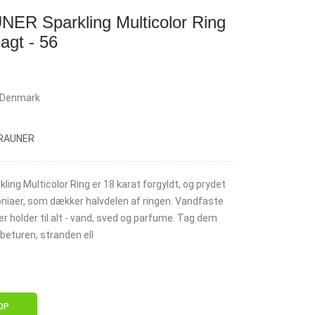
R Sparkling Multicolor Ring
agt - 56
rDenmark
BRAUNER
ng Multicolor Ring er 18 karat forgyldt, og prydet
oniaer, som dækker halvdelen af ringen. Vandfaste
 holder til alt - vand, sved og parfume. Tag dem
øbeturen, stranden ell
OP