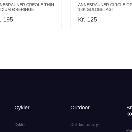
NEBRAUNER CREOLE THIN
ANNEBRAUNER CIRCLE O
DIUM ØRERINGE
18K GULDBELAGT
. 195
Kr. 125
Cykler
Outdoor
Br
ko
Cykler
Outdoor udstyr
Ko