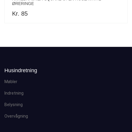
ØRERINGE
Kr. 85
Husindretning
Møbler
Indretning
Belysning
Overvågning