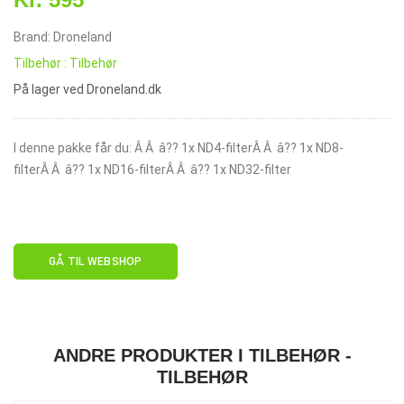
Brand: Droneland
Tilbehør : Tilbehør
På lager ved Droneland.dk
I denne pakke får du: Â Â â?? 1x ND4-filterÂ Â â?? 1x ND8-
filterÂ Â â?? 1x ND16-filterÂ Â â?? 1x ND32-filter
GÅ TIL WEBSHOP
ANDRE PRODUKTER I TILBEHØR -
TILBEHØR